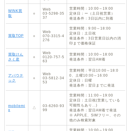
営業時間：10:00～19:00
Web
WINK買
○
03-5298-35
定休日：ー（土日祝営業）
取
37
発送条件：3日以内に到着
営業時間：9:00～18:00
Web
定休日：土日祝
買取TOP
○
070-3315-4
発送条件：3日営業日以内の消
276
印まで価格保証
Web
買取けん
営業時間：10:00～18:00
○
0120-757-5
さく君
発送条件：翌日AM着
63
営業時間：平日10:00～18:0
Web
アバウテ
0、土曜10:00～16:00
○
03-5812-34
ック
定休日：日曜
53
発送条件：翌日までに発送
営業時間：11:00～19:00
定休日：土日祝(営業している
可能性もあり…)
mobilemi
03-6260-93
△
x
99
発送条件：翌日AM着で発送
※ APPLE、SIMフリー、その
他のみ検索対象
営業時間：10:00～19:00