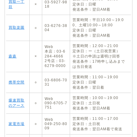
買取一丁
03-5927-98
×
定休日：日曜
18
目
発送条件：翌日AM着
営業時間：平日10:00～19:0
0、土曜10:00～18:00
03-6276-38
買取楽園
○
04
定休日：日曜
発送条件：翌日AM着
営業時間：12:00～21:00
Web
定休日：ー（土日祝営業）
本店：03-6
森森
×
284-4666
※土日の申請は週明け回答
2号店：03-
発送条件：17時申し込みまで
6279-0000
は当日発送
営業時間：11:00～19:00
03-6806-70
携帯空間
○
定休日：日曜
31
発送条件：翌日着
営業時間：10:00～19:00
Web
爆速買取
○
090-6705-7
定休日：土日祝
のアース
751
発送条件：翌日AM着
営業時間：11:00～17:00
Web
家電市場
○
049-250-80
定休日：土日祝
09
発送条件：翌日AM着で発送