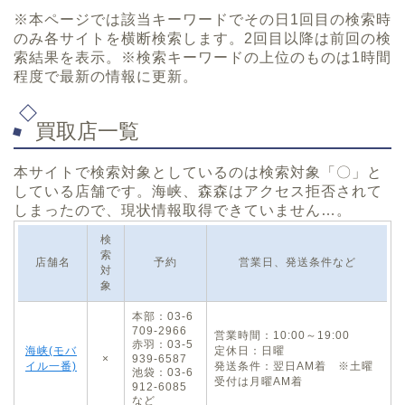
※本ページでは該当キーワードでその日1回目の検索時
のみ各サイトを横断検索します。2回目以降は前回の検
索結果を表示。※検索キーワードの上位のものは1時間
程度で最新の情報に更新。
買取店一覧
本サイトで検索対象としているのは検索対象「〇」と
している店舗です。海峡、森森はアクセス拒否されて
しまったので、現状情報取得できていません…。
検
索
店舗名
予約
営業日、発送条件など
対
象
本部：03-6
709-2966
営業時間：10:00～19:00
赤羽：03-5
海峡(モバ
定休日：日曜
×
939-6587
イル一番)
発送条件：翌日AM着 ※土曜
池袋：03-6
受付は月曜AM着
912-6085
など